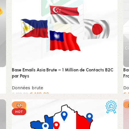
Base Emails Asia Brute – 1 Million de Contacts B2C
Ba
par Pays
Fr
Données brute
Do
€
149,00
€
€
189,00
Choix des options
-7%
HOT