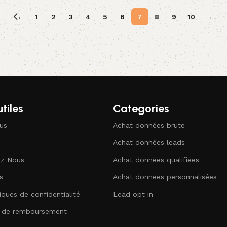
Ajouter au panier
←
1
2
3
4
5
6
7
8
9
10
→
utiles
Categories
us
Achat données brute
Achat données leads
ez Nous
Achat données qualifiées
s
Achat données personnalisées
iques de confidentialité
Lead opt in
e de remboursement