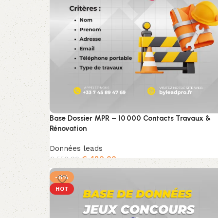
Base Dossier MPR – 10 000 Contacts Travaux &
Rénovation
Données leads
€
480,00
€
550,00
Ajouter au panier
-11%
HOT