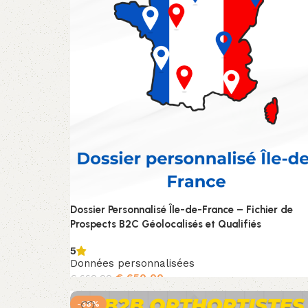
Dossier Personnalisé Île-de-France – Fichier de
Prospects B2C Géolocalisés et Qualifiés
5
Données personnalisées
€
650,00
€
660,00
Choix des options
-38%