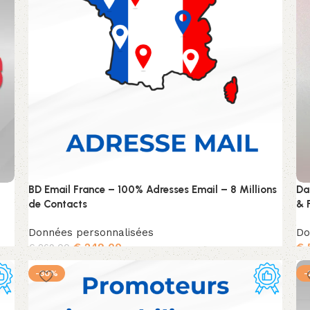
BD Email France – 100% Adresses Email – 8 Millions
Da
de Contacts
& 
Données personnalisées
Do
€
249,00
€
€
269,00
Ajouter au panier
-30%
-