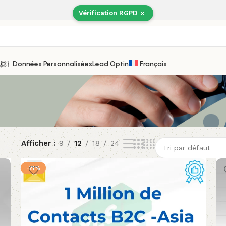
Vérification RGPD
×
Données Personnalisées
Lead Optin
Français
Afficher
9
12
18
24
-21%