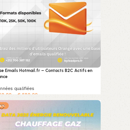
se Emails Hotmail.fr – Contacts B2C Actifs en
ance
nnées qualifiées
50,00
–
€
580,00
Choix des options
-9%