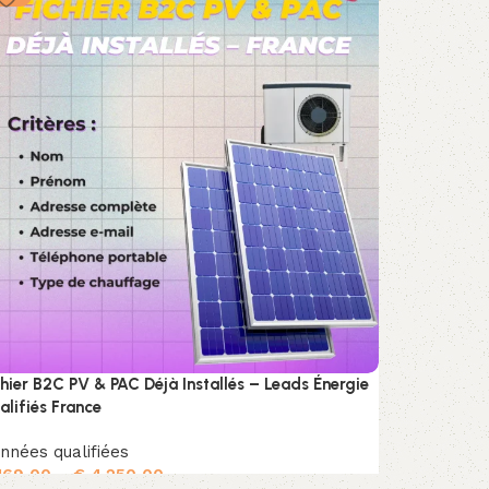
chier B2C PV & PAC Déjà Installés – Leads Énergie
alifiés France
nnées qualifiées
169,00
–
€
4.250,00