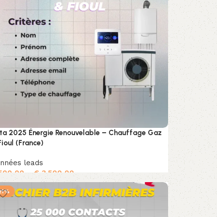
ta 2025 Énergie Renouvelable – Chauffage Gaz
Fioul (France)
nnées leads
500,00
–
€
3.500,00
Choix des options
21%