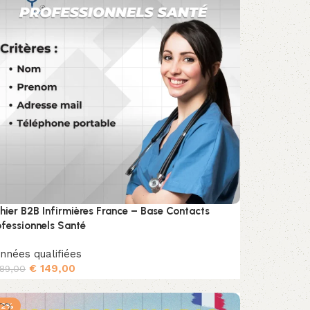
chier B2B Infirmières France – Base Contacts
ofessionnels Santé
nnées qualifiées
€
149,00
89,00
Ajouter au panier
12%