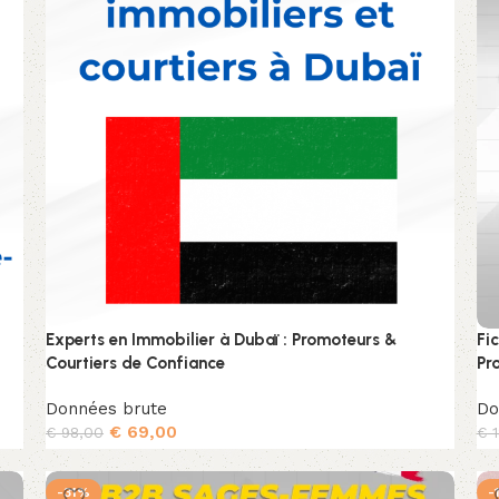
Experts en Immobilier à Dubaï : Promoteurs &
Fi
Courtiers de Confiance
Pr
Données brute
Do
€
69,00
€
98,00
€
1
Ajouter au panier
-31%
-