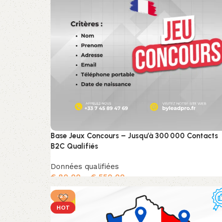
Base Jeux Concours – Jusqu’à 300 000 Contacts
B2C Qualifiés
Données qualifiées
€
80,00
–
€
550,00
Choix des options
-2%
HOT