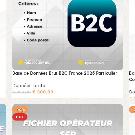
Base de Données Brut B2C France 2025 Particulier
Ba
Co
Données brute
€
300,00
Do
€
350,00
€
Ajouter au panier
-20%
-
HOT