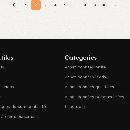
Ajouter au panier
←
1
2
3
4
5
…
8
9
10
→
utiles
Categories
us
Achat données brute
Achat données leads
ez Nous
Achat données qualifiées
s
Achat données personnalisées
iques de confidentialité
Lead opt in
e de remboursement