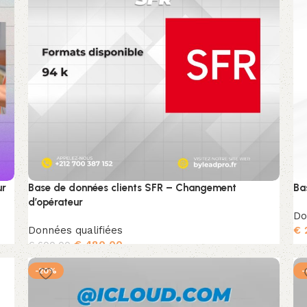
ur
Base de données clients SFR – Changement
Ba
d’opérateur
Do
Données qualifiées
€
€
480,00
€
600,00
Ajouter au panier
-20%