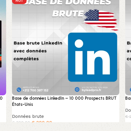
HOT
00
Base de données LinkedIn – 10 000 Prospects BRUT
Ba
États-Unis
Do
Données brute
€
2
€
200,00
€
300,00