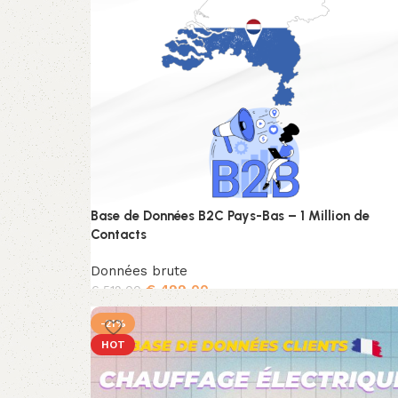
Base de Données B2C Pays-Bas – 1 Million de
Contacts
Données brute
€
499,00
€
519,00
Ajouter au panier
-21%
HOT