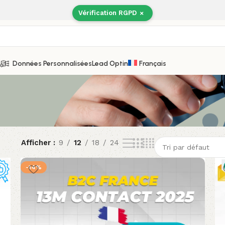
Vérification RGPD
×
Données Personnalisées
Lead Optin
Français
Afficher
9
12
18
24
-14%