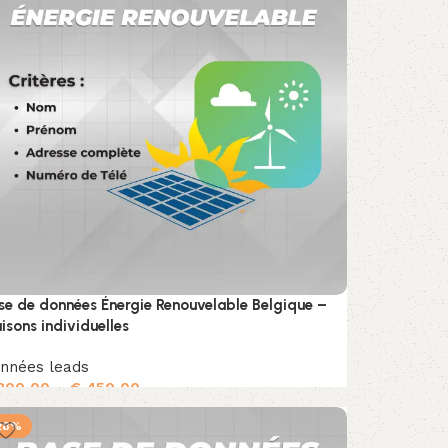
se de données Énergie Renouvelable Belgique –
isons individuelles
nnées leads
300,00
–
€
450,00
Choix des options
28%