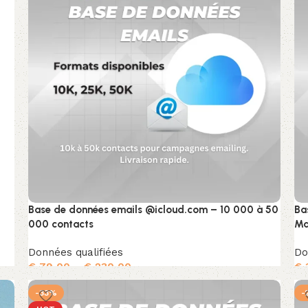
Base de données emails @icloud.com – 10 000 à 50
Ba
000 contacts
Ma
Données qualifiées
Do
€
79,00
–
€
230,00
€
Choix des options
-33%
-