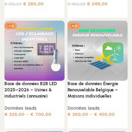
€
280,00
€
349,00
€
310,00
€
450,00
Ajouter au panier
Ajouter au panier
-7%
-6%
Base de données B2B LED
Base de données Énergie
2025–2026 – Usines &
Renouvelable Belgique –
industriels (annuaire)
Maisons individuelles
Données leads
Données leads
€
325,00
–
€
700,00
€
300,00
–
€
450,00
Choix des options
Choix des options