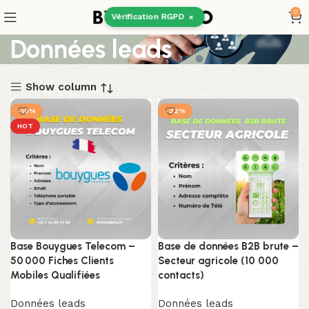
0
Vérification RGPD
×
Données leads
Show column
-10%
-22%
HOT
Base Bouygues Telecom –
Base de données B2B brute –
50 000 Fiches Clients
Secteur agricole (10 000
Mobiles Qualifiées
contacts)
Données leads
Données leads