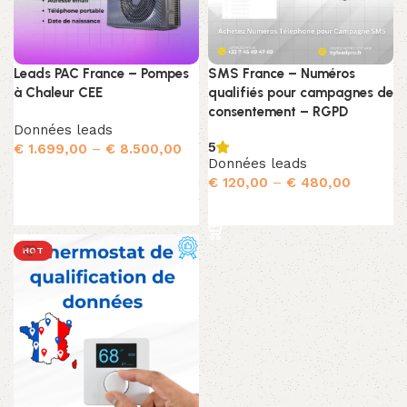
Leads PAC France – Pompes
SMS France – Numéros
à Chaleur CEE
qualifiés pour campagnes de
consentement – RGPD
Données leads
5
€
1.699,00
–
€
8.500,00
Données leads
Choix des options
€
120,00
–
€
480,00
Choix des options
HOT