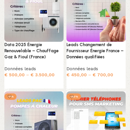
Data 2025 Énergie
Leads Changement de
Renouvelable – Chauffage
Fournisseur Énergie France –
Gaz & Fioul (France)
Données qualifiées
Données leads
Données leads
€
500,00
–
€
3.500,00
€
450,00
–
€
700,00
Choix des options
Choix des options
-7%
-20%