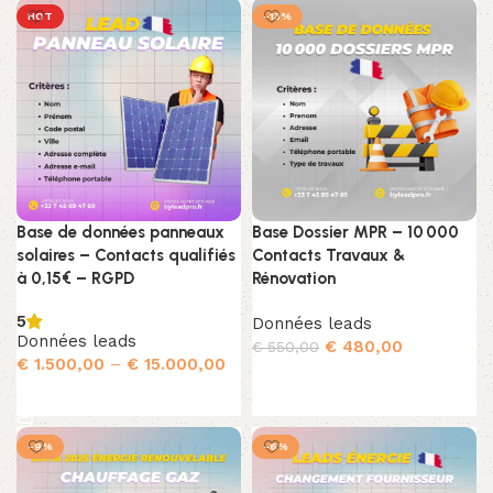
HOT
-13%
Base de données panneaux
Base Dossier MPR – 10 000
solaires – Contacts qualifiés
Contacts Travaux &
à 0,15€ – RGPD
Rénovation
5
Données leads
Données leads
€
480,00
€
550,00
€
1.500,00
–
€
15.000,00
Ajouter au panier
Choix des options
-9%
-6%