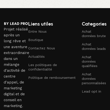
Liens utiles
Categories
Projet réalisé
Entre Nous
Achat
après un
données brute
Boutique
long rêve et
Achat
une aventure
Contactez Nous
données leads
extraordinaire
Actualités
Achat
dans un
données
mélange
Les politiques de
qualifiées
confidentialité
d'activité de
Achat
centre
Politique de remboursement
données
d'appel, de
personnalisées
marketing
Lead opt in
digital et de
conseil en
marketing.