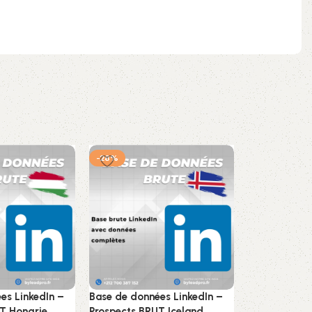
-28%
-5%
es LinkedIn –
Base de données LinkedIn –
Fichier brut 
T Hongrie
Prospects BRUT Iceland
millions de c