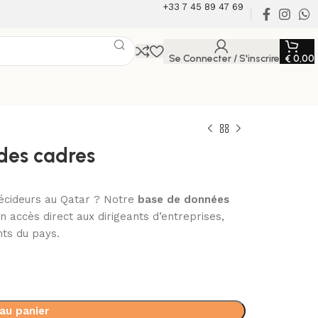
+33 7 45 89 47 69
Se Connecter / S'inscrire
€
0,00
des cadres
décideurs au Qatar ? Notre
base de données
 accès direct aux dirigeants d’entreprises,
nts du pays.
 au panier