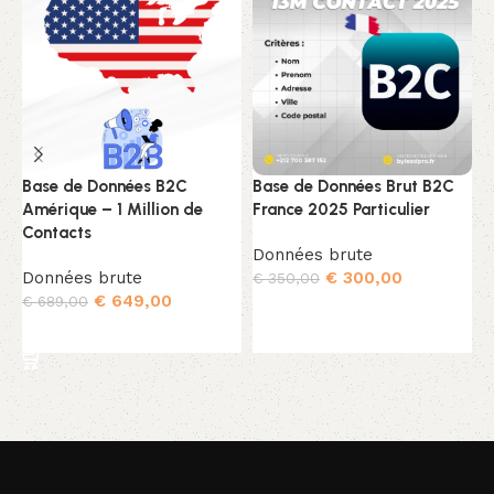
Base de Données B2C
Base de Données Brut B2C
B
Amérique – 1 Million de
France 2025 Particulier
P
Contacts
Données brute
D
Données brute
€
300,00
€
350,00
€
€
649,00
€
689,00
Ajouter au panier
Ajouter au panier