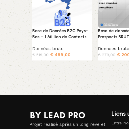
Base de Données B2C Pays-
Base de donnée
Bas – 1 Million de Contacts
Prospects BRUT
Données brute
Données brut
€
499,00
€
200
€
519,00
€
279,00
Ajouter au panier
Ajouter au pani
Liens 
Entre No
Projet réalisé après un long rêve et