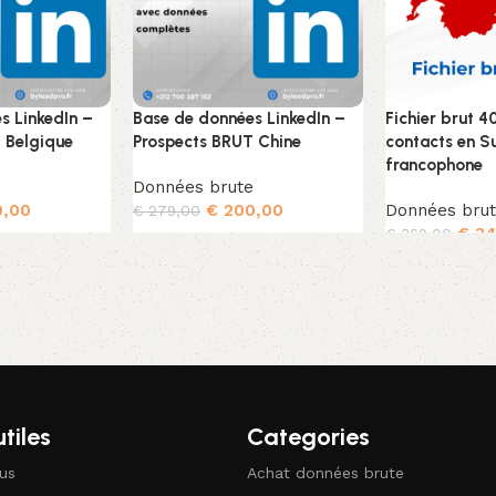
s LinkedIn –
Base de données LinkedIn –
Fichier brut 
 Belgique
Prospects BRUT Chine
contacts en S
francophone
e
Données brute
,00
€
200,00
Données bru
€
279,00
€
34
€
369,00
er
Ajouter au panier
Ajouter au pa
utiles
Categories
us
Achat données brute