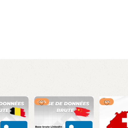
-28%
-5%