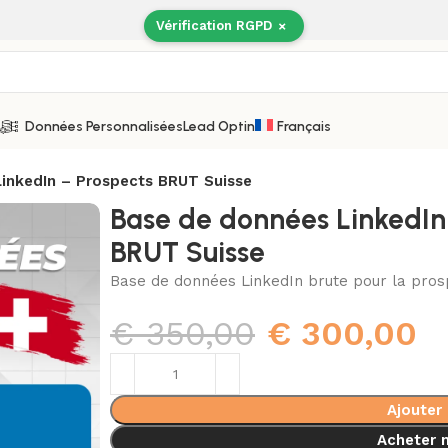
Vérification RGPD
×
Données Personnalisées
Lead Optin
Français
inkedIn – Prospects BRUT Suisse
Base de données LinkedIn
BRUT Suisse
Base de données LinkedIn brute pour la prosp
€
350,00
€
300,00
Ajouter
Acheter 