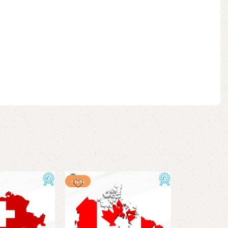
-11%
-17%