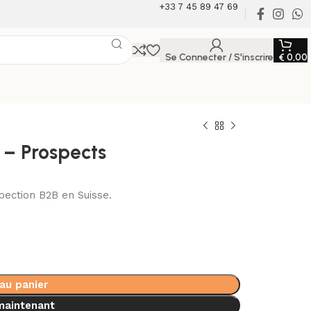
+33 7 45 89 47 69
Se Connecter / S'inscrire
€
0,00
 – Prospects
ection B2B en Suisse.
 au panier
maintenant