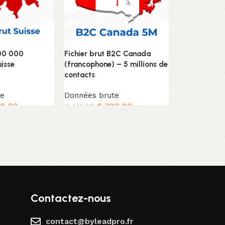
400 000
Fichier brut B2C Canada
Fichier Linke
uisse
(francophone) – 5 millions de
Données br
contacts
€
99
€
119,00
te
Données brute
Ajouter au p
9,00
€
399,00
€
449,00
nier
Ajouter au panier
Contactez-nous
contact@byleadpro.fr