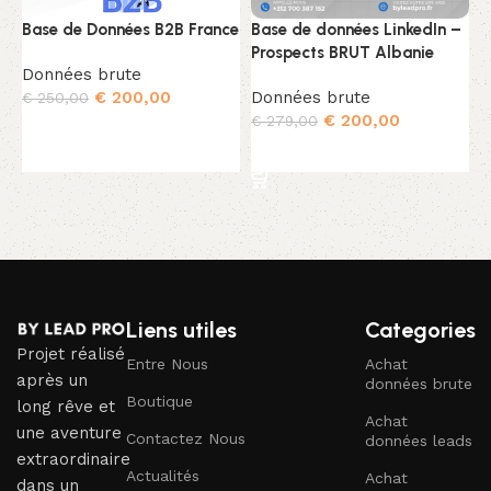
Base de Données B2B France
Base de données LinkedIn –
B
Prospects BRUT Albanie
P
Données brute
€
200,00
Données brute
D
€
250,00
€
200,00
€
279,00
€
Ajouter au panier
Ajouter au panier
Liens utiles
Categories
Projet réalisé
Entre Nous
Achat
après un
données brute
Boutique
long rêve et
Achat
une aventure
Contactez Nous
données leads
extraordinaire
Actualités
Achat
dans un