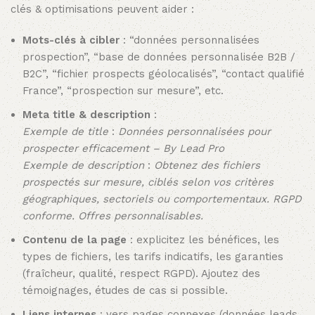
clés & optimisations peuvent aider :
Mots-clés à cibler
: “données personnalisées
prospection”, “base de données personnalisée B2B /
B2C”, “fichier prospects géolocalisés”, “contact qualifié
France”, “prospection sur mesure”, etc.
Meta title & description
:
Exemple de title
:
Données personnalisées pour
prospecter efficacement – By Lead Pro
Exemple de description
:
Obtenez des fichiers
prospectés sur mesure, ciblés selon vos critères
géographiques, sectoriels ou comportementaux. RGPD
conforme. Offres personnalisables.
Contenu de la page
: explicitez les bénéfices, les
types de fichiers, les tarifs indicatifs, les garanties
(fraîcheur, qualité, respect RGPD). Ajoutez des
témoignages, études de cas si possible.
Liens internes
: vers pages connexes (données leads,