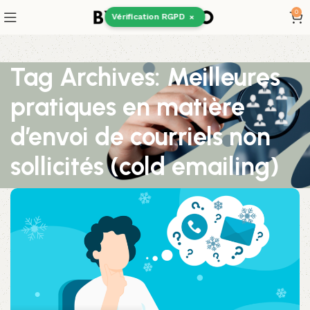
0
Vérification RGPD
×
Tag Archives: Meilleures
pratiques en matière
d’envoi de courriels non
sollicités (cold emailing)