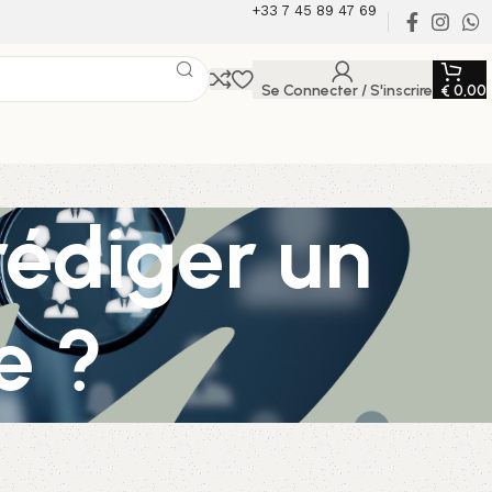
+33 7 45 89 47 69
Se Connecter / S'inscrire
€
0,00
édiger un
e ?