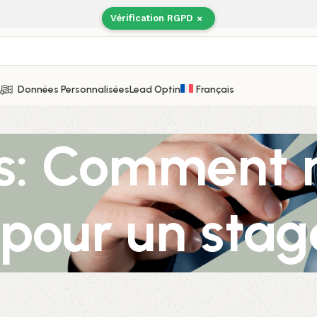
Vérification RGPD
×
Données Personnalisées
Lead Optin
Français
s: Comment r
 pour un stag