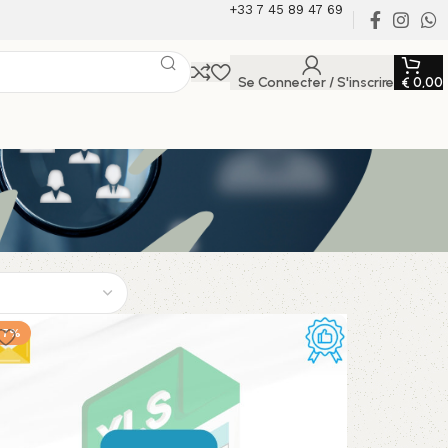
+33 7 45 89 47 69
Se Connecter / S'inscrire
€
0,00
17%