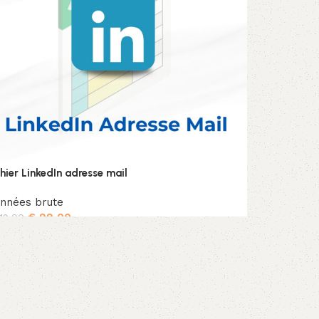
chier LinkedIn adresse mail
nnées brute
€
99,00
19,00
Ajouter au panier