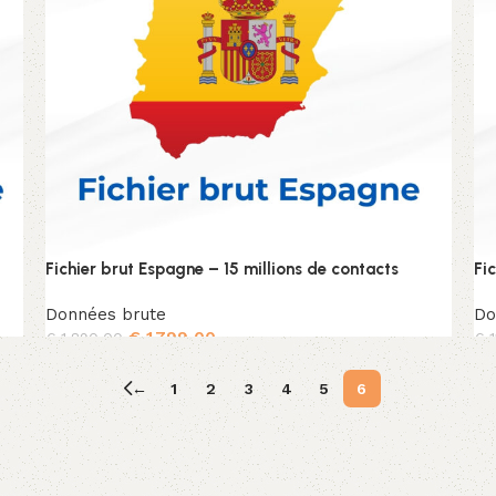
Fichier brut Espagne – 15 millions de contacts
Fi
Données brute
Do
€
1.799,00
€
1.890,00
€
1
Ajouter au panier
←
1
2
3
4
5
6