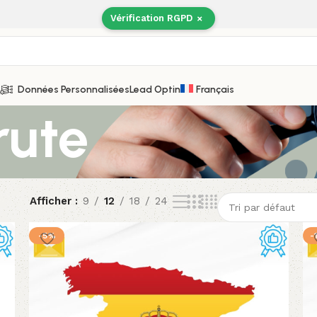
Vérification RGPD
×
Données Personnalisées
Lead Optin
Français
rute
Afficher
9
12
18
24
-5%
-